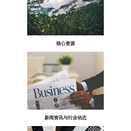
核心资源
新闻资讯与行业动态