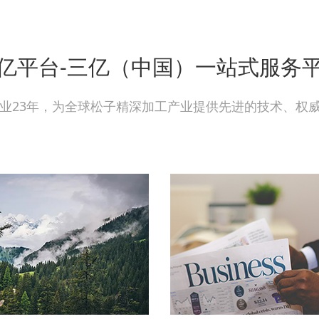
亿平台-三亿（中国）一站式服务
业23年，为全球松子精深加工产业提供先进的技术、权