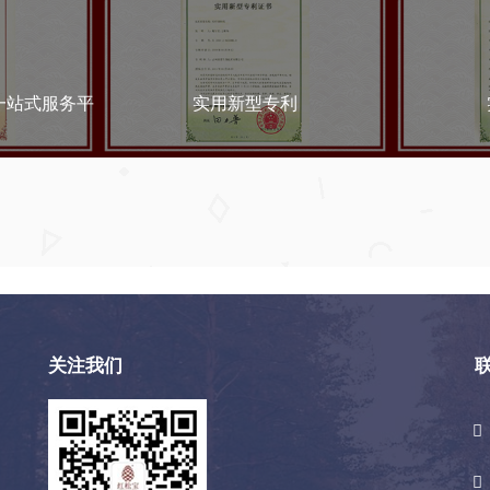
一站式服务平
实用新型专利
关注我们