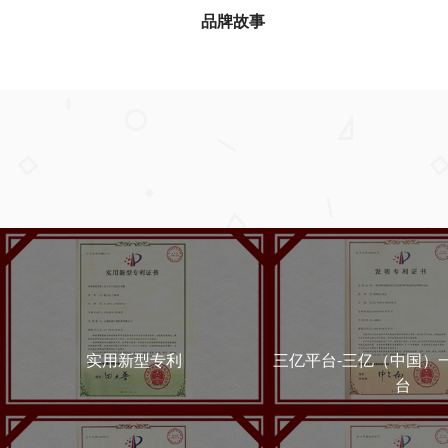
品牌故事
实用新型专利
三亿平台-三亿（中国）
台