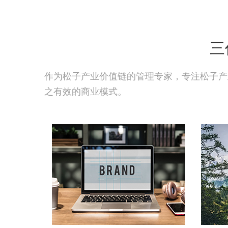
三
作为松子产业价值链的管理专家，专注松子产
之有效的商业模式。