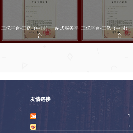
三亿平台-三亿（中国）一站式服务平
三亿平台-三亿（中国）
台
台
友情链接