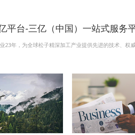
亿平台-三亿（中国）一站式服务
业23年，为全球松子精深加工产业提供先进的技术、权