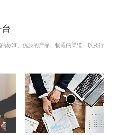
平台
威的标准、优质的产品、畅通的渠道，以及行