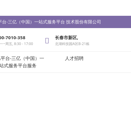
平台-三亿（中国）一站式服务平台 技术股份有限公司
00-7010-358
长春市新区,
一~周五, 8:30 - 17:00
北湖科技园A区B-21栋
亿平台-三亿（中国）一
人才招聘
站式服务平台服务