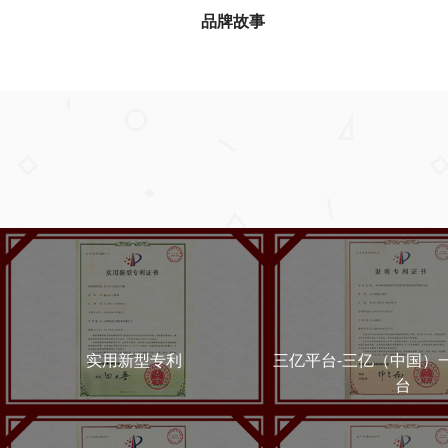
品牌故事
实用新型专利
三亿平台-三亿（中国）
台