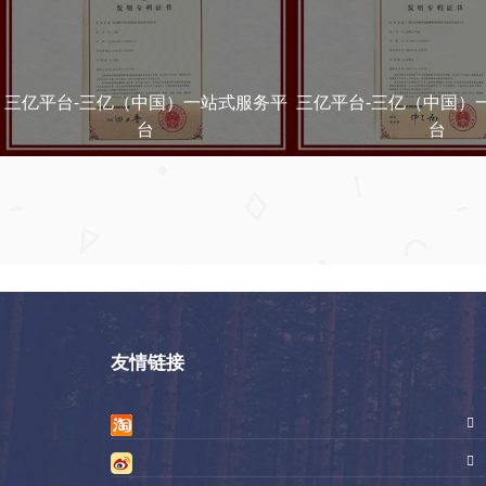
三亿平台-三亿（中国）一站式服务平
三亿平台-三亿（中国）
台
台
友情链接